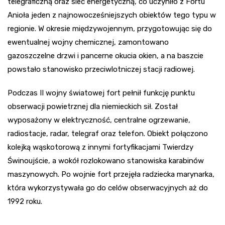
telegraficzną oraz sieć energetyczną, co uczyniło z Fortu
Anioła jeden z najnowocześniejszych obiektów tego typu w
regionie. W okresie międzywojennym, przygotowując się do
ewentualnej wojny chemicznej, zamontowano
gazoszczelne drzwi i pancerne okucia okien, a na baszcie
powstało stanowisko przeciwlotniczej stacji radiowej.
Podczas II wojny światowej fort pełnił funkcję punktu
obserwacji powietrznej dla niemieckich sił. Został
wyposażony w elektryczność, centralne ogrzewanie,
radiostacje, radar, telegraf oraz telefon. Obiekt połączono
kolejką wąskotorową z innymi fortyfikacjami Twierdzy
Świnoujście, a wokół rozlokowano stanowiska karabinów
maszynowych. Po wojnie fort przejęła radziecka marynarka,
która wykorzystywała go do celów obserwacyjnych aż do
1992 roku.