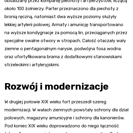
obsadzany przez kompanię piechoty i artylerzystów, liczącą
około 100 żołnierzy. Parter przeznaczono dla piechoty z
bronią ręczną, natomiast dwa wyższe poziomy służyły
lekkiej artylerii polowej. Armaty i amunicję transportowano
na wyższe kondygnacje za pomocą lin, przeciąganych przez
specjalne owalne otwory w stropach. Całość otaczały wały
ziemne o pentagonalnym narysie, podwójna fosa wodna
oraz ufortyfikowana brama z dodatkowymi stanowiskami
strzeleckimi i artyleryjskimi.
Rozwój i modernizacje
W drugiej połowie XIX wieku fort przeszedł szereg
modernizacji. W wałach ziemnych powstały schrony dla dział
polowych, magazyny amunicyjne i schrony dla kanonierów.
Pod koniec XIX wieku doprowadzono do niego łączność