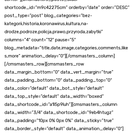
shortcode_id=”m9c42275cm” orderby=”date” order=”DESC”
post_type=”post” blog_categories=”bez-
kategorii,historia,koronawirus,kultura,na-
drodze,podroze,policja,prawo,przyroda,zabytki”
columns=”4″ count=”12″ pause=”5″
blog_metadata=”title,date,image,categories,comments,like
s,more” animation_delay=”0″][/cmsmasters_column]
[/cmsmasters_row][cmsmasters_row
data_margin_bottom=”0″ data_vert_margin=”true”
data_padding_bottom=”0″ data_padding_top=”0″
data_color=”default” data_bot_style=”default”
data_top_style=”default” data_width=”boxed”
data_shortcode_id=”a1l5p9luh”][cmsmasters_column
data_width=”3/4″ data_shortcode_id=”9eb4htugz”
data_padding=”10px 0% 0px 0%” data_sticky=”true”
data_border_style=”default” data_animation_delay=”0″]