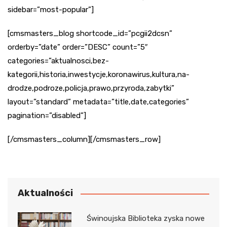
sidebar=”most-popular”]
[cmsmasters_blog shortcode_id=”pcgii2dcsn”
orderby=”date” order=”DESC” count=”5″
categories=”aktualnosci,bez-
kategorii,historia,inwestycje,koronawirus,kultura,na-
drodze,podroze,policja,prawo,przyroda,zabytki”
layout=”standard” metadata=”title,date,categories”
pagination=”disabled”]
[/cmsmasters_column][/cmsmasters_row]
Aktualności
Świnoujska Biblioteka zyska nowe