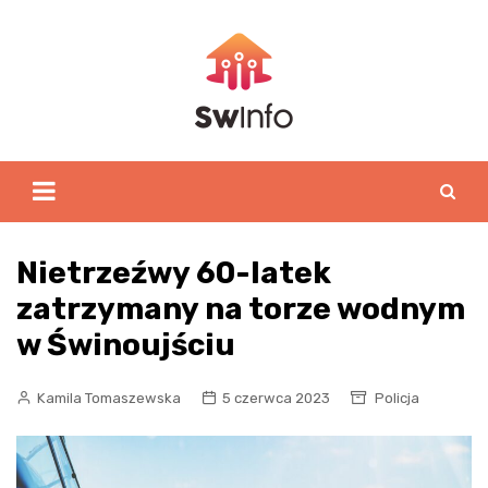
Skip
to
content
Nietrzeźwy 60-latek
zatrzymany na torze wodnym
w Świnoujściu
Kamila Tomaszewska
5 czerwca 2023
Policja