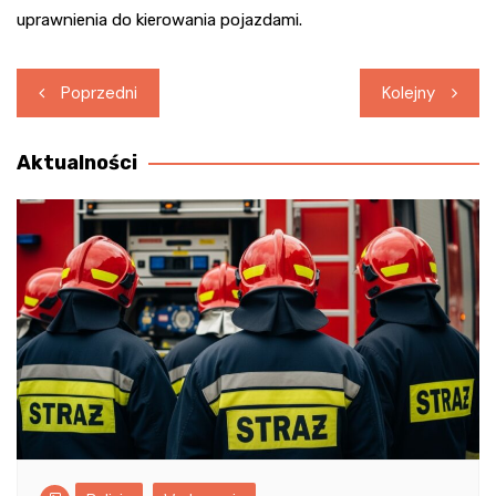
uprawnienia do kierowania pojazdami.
Nawigacja
Poprzedni
Kolejny
wpisu
Aktualności