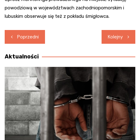
powodziową w województwach zachodniopomorskim i
lubuskim obserwuje się też z pokładu śmigłowca.
Nawigacja
Poprzedni
Kolejny
wpisu
Aktualności