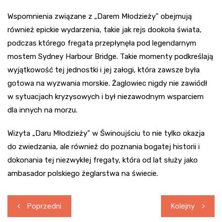
Wspomnienia związane z „Darem Młodzieży” obejmują
również epickie wydarzenia, takie jak rejs dookoła świata,
podczas którego fregata przepłynęła pod legendarnym
mostem Sydney Harbour Bridge. Takie momenty podkreślają
wyjątkowość tej jednostki i jej załogi, która zawsze była
gotowa na wyzwania morskie. Żaglowiec nigdy nie zawiódł
w sytuacjach kryzysowych i był niezawodnym wsparciem
dla innych na morzu.
Wizyta „Daru Młodzieży” w Świnoujściu to nie tylko okazja
do zwiedzania, ale również do poznania bogatej historii i
dokonania tej niezwykłej fregaty, która od lat służy jako
ambasador polskiego żeglarstwa na świecie.
Nawigacja
Poprzedni
Kolejny