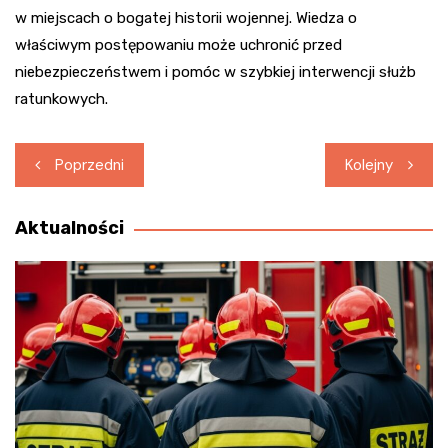
w miejscach o bogatej historii wojennej. Wiedza o
właściwym postępowaniu może uchronić przed
niebezpieczeństwem i pomóc w szybkiej interwencji służb
ratunkowych.
Nawigacja
Poprzedni
Kolejny
wpisu
Aktualności