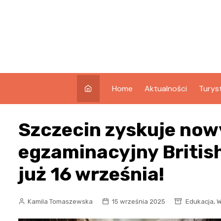
Skip
to
content
Home
Aktualności
Turys
Co w
Szczecin zyskuje now
Świno
Atrak
egzaminacyjny British
Świno
już 16 września!
Zabyt
,
Kamila Tomaszewska
15 września 2025
Edukacja
W