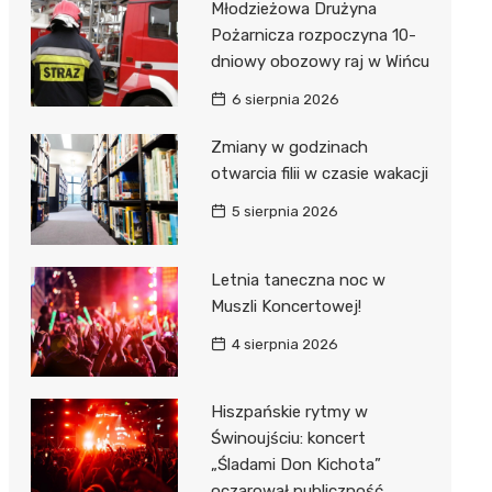
Młodzieżowa Drużyna
Pożarnicza rozpoczyna 10-
dniowy obozowy raj w Wińcu
6 sierpnia 2026
Zmiany w godzinach
otwarcia filii w czasie wakacji
5 sierpnia 2026
Letnia taneczna noc w
Muszli Koncertowej!
4 sierpnia 2026
Hiszpańskie rytmy w
Świnoujściu: koncert
„Śladami Don Kichota”
oczarował publiczność