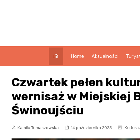
Skip
to
content
Home
Aktualności
Turys
Co w
Czwartek pełen kultur
Świno
Atrak
wernisaż w Miejskiej 
Świno
Świnoujściu
Zabyt
Kamila Tomaszewska
14 października 2025
Kultura