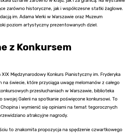
ła uznanie zarówno w kraju, jak i za granicą. Na wystawie
ce zarówno historyczne, jak i współczesne statki żaglowe.
ndacją im. Adama Werki w Warszawie oraz Muzeum
ki poziom artystyczny prezentowanych dzieł.
ne z Konkursem
a XIX Międzynarodowy Konkurs Pianistyczny im. Fryderyka
 na świecie, które przyciąga uwagę melomanów z całego
 konkursowych przesłuchaniach w Warszawie, biblioteka
o swojej Galerii na spotkanie poświęcone konkursowi. To
Chopina i wymienić się opiniami na temat tegorocznych
rzewidziano atrakcyjne nagrody.
ujściu to znakomita propozycja na spędzenie czwartkowego