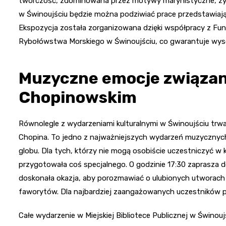
twórczość, zdominowana przez motywy marynistyczne, zyska
w Świnoujściu będzie można podziwiać prace przedstawiają
Ekspozycja została zorganizowana dzięki współpracy z Fu
Rybołówstwa Morskiego w Świnoujściu, co gwarantuje wyso
Muzyczne emocje związa
Chopinowskim
Równolegle z wydarzeniami kulturalnymi w Świnoujściu trw
Chopina. To jedno z najważniejszych wydarzeń muzycznych
globu. Dla tych, którzy nie mogą osobiście uczestniczyć w
przygotowała coś specjalnego. O godzinie 17:30 zaprasza d
doskonała okazja, aby porozmawiać o ulubionych utworach 
faworytów. Dla najbardziej zaangażowanych uczestników p
Całe wydarzenie w Miejskiej Bibliotece Publicznej w Świno