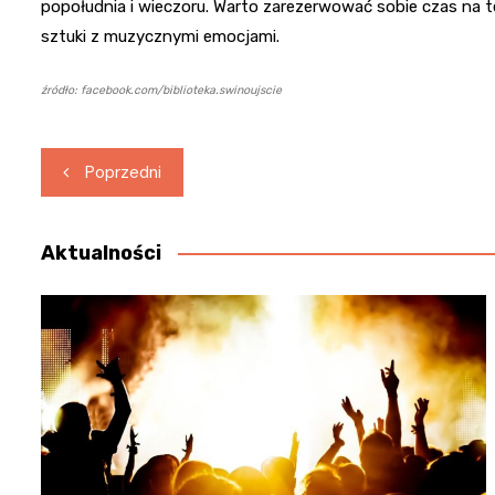
popołudnia i wieczoru. Warto zarezerwować sobie czas na te 
sztuki z muzycznymi emocjami.
źródło: facebook.com/biblioteka.swinoujscie
Nawigacja
Poprzedni
wpisu
Aktualności