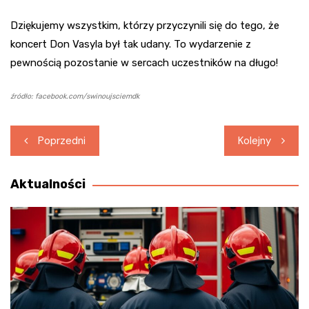
Dziękujemy wszystkim, którzy przyczynili się do tego, że
koncert Don Vasyla był tak udany. To wydarzenie z
pewnością pozostanie w sercach uczestników na długo!
źródło: facebook.com/swinoujsciemdk
Nawigacja
Poprzedni
Kolejny
wpisu
Aktualności