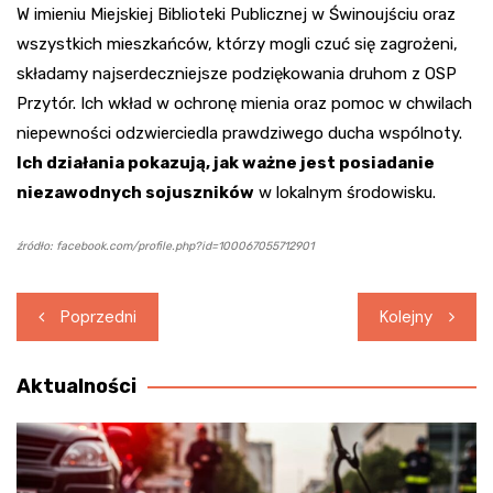
W imieniu Miejskiej Biblioteki Publicznej w Świnoujściu oraz
wszystkich mieszkańców, którzy mogli czuć się zagrożeni,
składamy najserdeczniejsze podziękowania druhom z OSP
Przytór. Ich wkład w ochronę mienia oraz pomoc w chwilach
niepewności odzwierciedla prawdziwego ducha wspólnoty.
Ich działania pokazują, jak ważne jest posiadanie
niezawodnych sojuszników
w lokalnym środowisku.
źródło: facebook.com/profile.php?id=100067055712901
Nawigacja
Poprzedni
Kolejny
wpisu
Aktualności