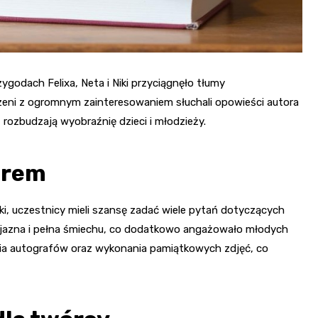
zygodach Felixa, Neta i Niki przyciągnęło tłumy
eni z ogromnym zainteresowaniem słuchali opowieści autora
t rozbudzają wyobraźnię dzieci i młodzieży.
orem
i, uczestnicy mieli szansę zadać wiele pytań dotyczących
zyjazna i pełna śmiechu, co dodatkowo angażowało młodych
cia autografów oraz wykonania pamiątkowych zdjęć, co