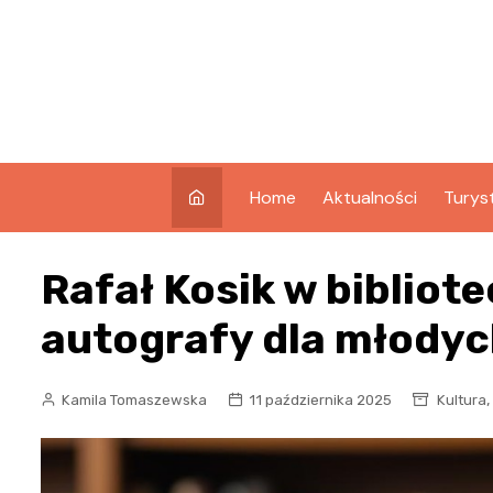
Skip
to
content
Home
Aktualności
Turys
Co w
Rafał Kosik w bibliote
Świno
Atrak
autografy dla młodyc
Świno
Zabyt
,
Kamila Tomaszewska
11 października 2025
Kultura