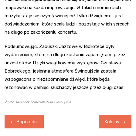
reagowała na każdą improwizację. W takich momentach
muzyka staje się czymś więcej niż tylko dźwiękiem – jest
doświadczeniem, które scala ludzi i pozostaje w ich sercach
na długo po zakończeniu koncertu.
Podsumowując, Zaduszki Jazzowe w Bibliotece były
wydarzeniem, które na długo zostanie zapamiętane przez
uczestników. Dzięki wyjątkowemu występowi Czesława
Bobreckiego, jesienna atmosfera Świnoujścia została
wzbogacona o niezapomniane dźwięki, które będą
rezonować w pamięci słuchaczy jeszcze przez długi czas.
Źródło: facebook.com/biblioteka.swinoujscie
Nawigacja
Poprzedni
Kolejny
wpisu