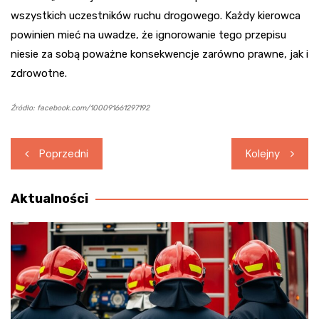
wszystkich uczestników ruchu drogowego. Każdy kierowca
powinien mieć na uwadze, że ignorowanie tego przepisu
niesie za sobą poważne konsekwencje zarówno prawne, jak i
zdrowotne.
Źródło: facebook.com/100091661297192
Nawigacja
Poprzedni
Kolejny
wpisu
Aktualności