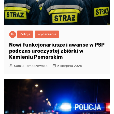
Policja
Wydarzenia
Nowi funkcjonariusze i awanse w PSP
podczas uroczystej zbiórki w
Kamieniu Pomorskim
Kamila Tomaszewska
8 sierpnia 2026