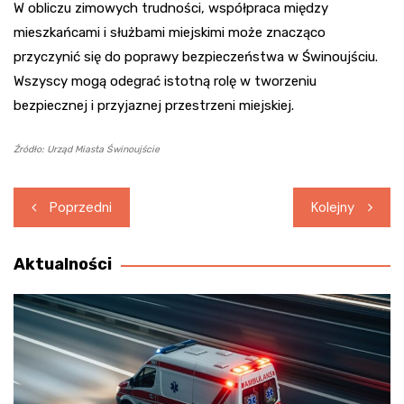
W obliczu zimowych trudności, współpraca między
mieszkańcami i służbami miejskimi może znacząco
przyczynić się do poprawy bezpieczeństwa w Świnoujściu.
Wszyscy mogą odegrać istotną rolę w tworzeniu
bezpiecznej i przyjaznej przestrzeni miejskiej.
Źródło: Urząd Miasta Świnoujście
Nawigacja
Poprzedni
Kolejny
wpisu
Aktualności