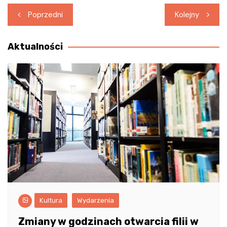
Nawigacja
Poprzedni
Kolejny
wpisu
Aktualności
Kultura
Wydarzenia
Zmiany w godzinach otwarcia filii w