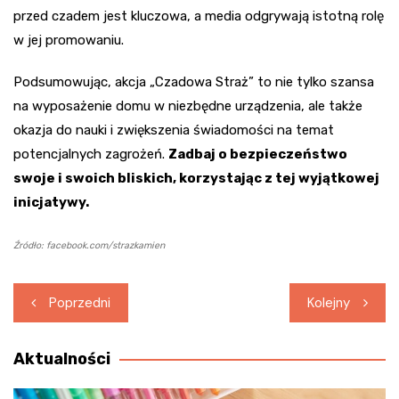
przed czadem jest kluczowa, a media odgrywają istotną rolę
w jej promowaniu.
Podsumowując, akcja „Czadowa Straż” to nie tylko szansa
na wyposażenie domu w niezbędne urządzenia, ale także
okazja do nauki i zwiększenia świadomości na temat
potencjalnych zagrożeń.
Zadbaj o bezpieczeństwo
swoje i swoich bliskich, korzystając z tej wyjątkowej
inicjatywy.
Źródło: facebook.com/strazkamien
Nawigacja
Poprzedni
Kolejny
wpisu
Aktualności