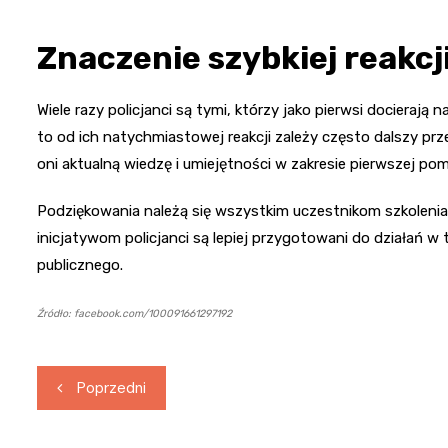
Znaczenie szybkiej reakcj
Wiele razy policjanci są tymi, którzy jako pierwsi docierają 
to od ich natychmiastowej reakcji zależy często dalszy przeb
oni aktualną wiedzę i umiejętności w zakresie pierwszej po
Podziękowania należą się wszystkim uczestnikom szkolenia 
inicjatywom policjanci są lepiej przygotowani do działań w
publicznego.
Źródło: facebook.com/100091661297192
Nawigacja
Poprzedni
wpisu