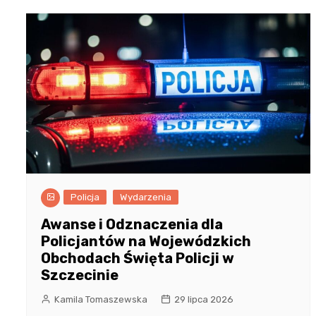
Policja
Wydarzenia
Awanse i Odznaczenia dla
Policjantów na Wojewódzkich
Obchodach Święta Policji w
Szczecinie
Kamila Tomaszewska
29 lipca 2026