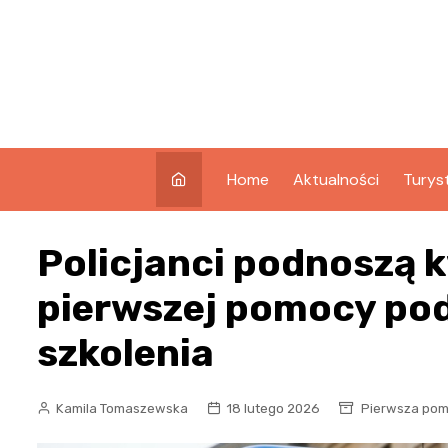
Skip
to
content
Home
Aktualności
Turys
Co w
Policjanci podnoszą k
Świno
Atrak
pierwszej pomocy po
Świno
szkolenia
Zabyt
Kamila Tomaszewska
18 lutego 2026
Pierwsza po