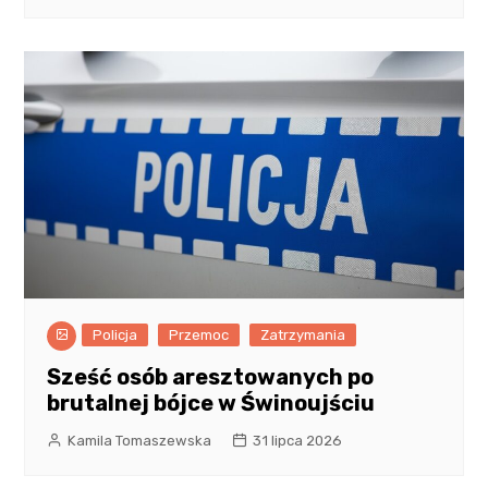
Policja
Przemoc
Zatrzymania
Sześć osób aresztowanych po
brutalnej bójce w Świnoujściu
Kamila Tomaszewska
31 lipca 2026