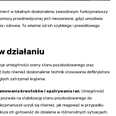
lement w lokalnym doskonaleniu zawodowym funkcjonariuszy
ia pomocy przedmedycznej jest nieocenione, gdyż umożliwia
a i zdrowia. To właśnie od ich szybkiego i prawidłowego
w działaniu
swoje umiejętności oceny stanu poszkodowanego oraz
 było również doskonalenie technik stosowania defibrylatora
łych zatrzymań krążenia.
amowania krwotoków i opatrywania ran
. Umiejętność
 pozwala na stabilizację stanu poszkodowanego do
jonariusze uczyli się również, jak reagować w przypadku
ększa ich gotowość do działania w różnorodnych sytuacjach.