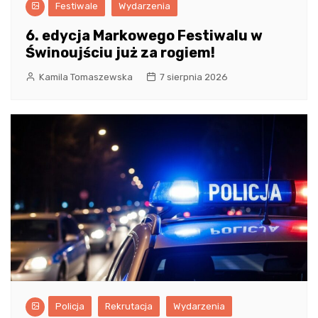
Festiwale
Wydarzenia
6. edycja Markowego Festiwalu w
Świnoujściu już za rogiem!
Kamila Tomaszewska
7 sierpnia 2026
Policja
Rekrutacja
Wydarzenia