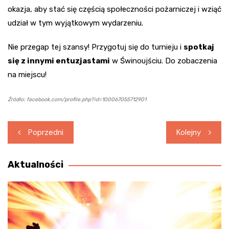
okazja, aby stać się częścią społeczności pożarniczej i wziąć
udział w tym wyjątkowym wydarzeniu.
Nie przegap tej szansy! Przygotuj się do turnieju i
spotkaj
się z innymi entuzjastami
w Świnoujściu. Do zobaczenia
na miejscu!
Źródło: facebook.com/profile.php?id=100067055712901
Nawigacja
Poprzedni
Kolejny
wpisu
Aktualności