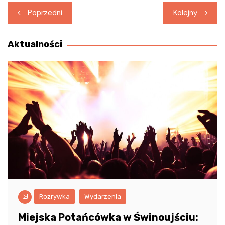
Nawigacja
Poprzedni
Kolejny
wpisu
Aktualności
Rozrywka
Wydarzenia
Miejska Potańcówka w Świnoujściu: