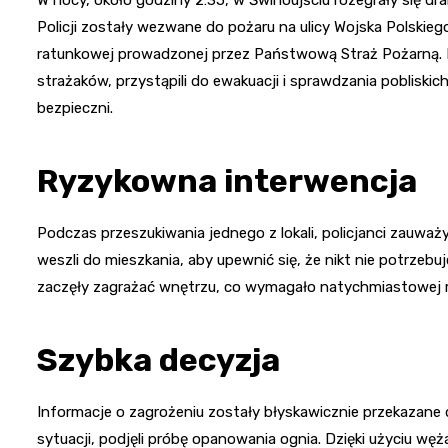
W nocy, około godziny 2:35, w Świnoujściu rozegrały się dr
Policji zostały wezwane do pożaru na ulicy Wojska Polskieg
ratunkowej prowadzonej przez Państwową Straż Pożarną. F
strażaków, przystąpili do ewakuacji i sprawdzania pobliski
bezpieczni.
Ryzykowna interwencja
Podczas przeszukiwania jednego z lokali, policjanci zauważyl
weszli do mieszkania, aby upewnić się, że nikt nie potrzeb
zaczęły zagrażać wnętrzu, co wymagało natychmiastowej re
Szybka decyzja
Informacje o zagrożeniu zostały błyskawicznie przekazane 
sytuacji, podjęli próbę opanowania ognia. Dzięki użyciu węż