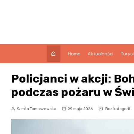
Skip
to
content
Home
Aktualności
Turys
Co w
Policjanci w akcji: B
Świno
Atrak
podczas pożaru w Św
Świno
Zabyt
Kamila Tomaszewska
29 maja 2026
Bez kategorii