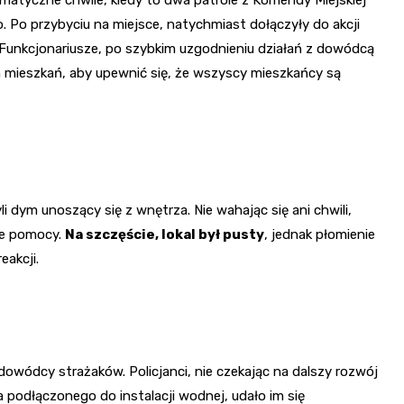
amatyczne chwile, kiedy to dwa patrole z Komendy Miejskiej
o. Po przybyciu na miejsce, natychmiast dołączyły do akcji
unkcjonariusze, po szybkim uzgodnieniu działań z dowódcą
ch mieszkań, aby upewnić się, że wszyscy mieszkańcy są
i dym unoszący się z wnętrza. Nie wahając się ani chwili,
uje pomocy.
Na szczęście, lokal był pusty
, jednak płomienie
akcji.
dowódcy strażaków. Policjanci, nie czekając na dalszy rozwój
a podłączonego do instalacji wodnej, udało im się