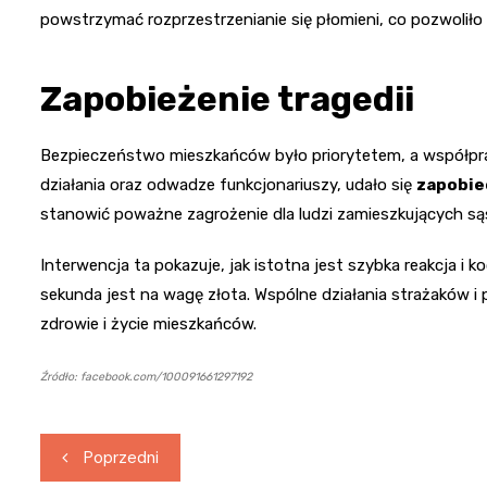
powstrzymać rozprzestrzenianie się płomieni, co pozwoliło
Zapobieżenie tragedii
Bezpieczeństwo mieszkańców było priorytetem, a współprac
działania oraz odwadze funkcjonariuszy, udało się
zapobie
stanowić poważne zagrożenie dla ludzi zamieszkujących sąsi
Interwencja ta pokazuje, jak istotna jest szybka reakcja i
sekunda jest na wagę złota. Wspólne działania strażaków i p
zdrowie i życie mieszkańców.
Źródło: facebook.com/100091661297192
Nawigacja
Poprzedni