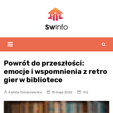
Skip
to
content
Powrót do przeszłości:
emocje i wspomnienia z retro
gier w bibliotece
Kamila Tomaszewska
15 maja 2026
/h2