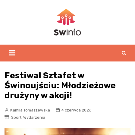
Skip
to
content
Festiwal Sztafet w
Świnoujściu: Młodzieżowe
drużyny w akcji!
Kamila Tomaszewska
4 czerwca 2026
,
Sport
Wydarzenia