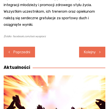
integracji młodzieży i promocji zdrowego stylu życia.
Wszystkim uczestnikom, ich trenerom oraz opiekunom
należą się serdeczne gratulacje za sportowy duch i
osiągnięte wyniki.
Źródło: facebook.com/osir.wyspiarz
Nawigacja
Poprzedni
Kolejny
wpisu
Aktualności