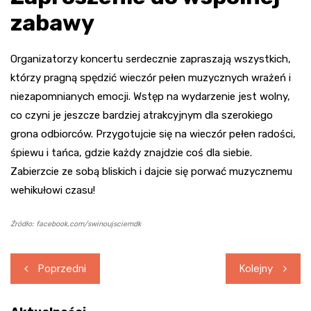
zabawy
Organizatorzy koncertu serdecznie zapraszają wszystkich,
którzy pragną spędzić wieczór pełen muzycznych wrażeń i
niezapomnianych emocji. Wstęp na wydarzenie jest wolny,
co czyni je jeszcze bardziej atrakcyjnym dla szerokiego
grona odbiorców. Przygotujcie się na wieczór pełen radości,
śpiewu i tańca, gdzie każdy znajdzie coś dla siebie.
Zabierzcie ze sobą bliskich i dajcie się porwać muzycznemu
wehikułowi czasu!
Źródło: facebook.com/swinoujsciemdk
Nawigacja
Poprzedni
Kolejny
wpisu