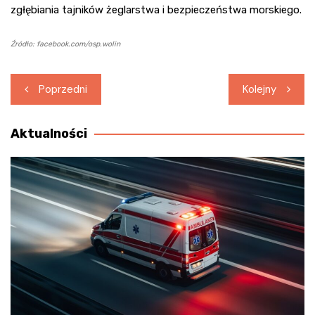
zgłębiania tajników żeglarstwa i bezpieczeństwa morskiego.
Źródło: facebook.com/osp.wolin
Nawigacja
Poprzedni
Kolejny
wpisu
Aktualności