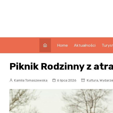
Skip
to
content
Home
Aktualności
Turys
Co w
Piknik Rodzinny z atra
Świno
Atrak
Świno
,
Kamila Tomaszewska
6 lipca 2026
Kultura
Wydarze
Zabyt