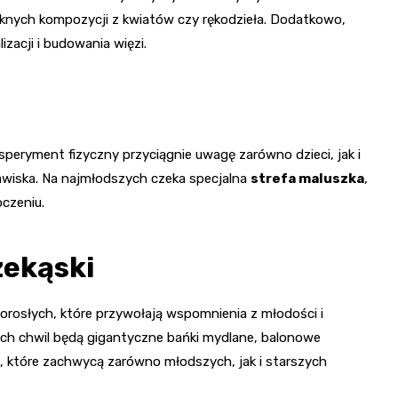
ęknych kompozycji z kwiatów czy rękodzieła. Dodatkowo,
zacji i budowania więzi.
peryment fizyczny przyciągnie uwagę zarówno dzieci, jak i
awiska. Na najmłodszych czeka specjalna
strefa maluszka
,
czeniu.
zekąski
orosłych, które przywołają wspomnienia z młodości i
ich chwil będą gigantyczne bańki mydlane, balonowe
n, które zachwycą zarówno młodszych, jak i starszych