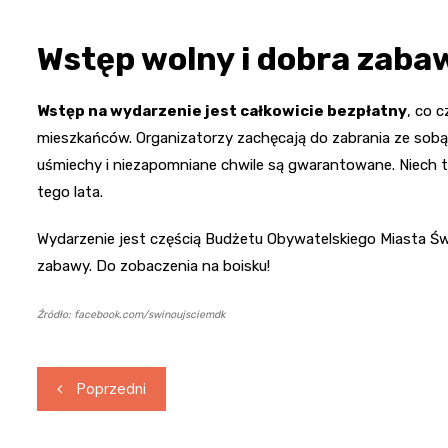
Wstęp wolny i dobra zab
Wstęp na wydarzenie jest całkowicie bezpłatny
, co 
mieszkańców. Organizatorzy zachęcają do zabrania ze sobą
uśmiechy i niezapomniane chwile są gwarantowane. Niech t
tego lata.
Wydarzenie jest częścią Budżetu Obywatelskiego Miasta Świ
zabawy. Do zobaczenia na boisku!
Źródło: facebook.com/swinoujsciemdk
Nawigacja
Poprzedni
wpisu