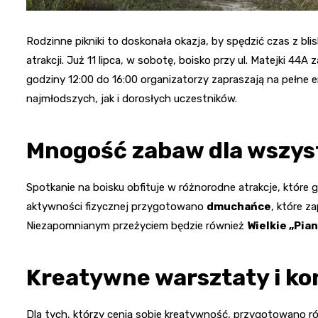
Rodzinne pikniki to doskonała okazja, by spędzić czas z b
atrakcji. Już 11 lipca, w sobotę, boisko przy ul. Matejki 44A
godziny 12:00 do 16:00 organizatorzy zapraszają na pełne 
najmłodszych, jak i dorosłych uczestników.
Mnogość zabaw dla wszys
Spotkanie na boisku obfituje w różnorodne atrakcje, które
aktywności fizycznej przygotowano
dmuchańce
, które z
Niezapomnianym przeżyciem będzie również
Wielkie „Pia
Kreatywne warsztaty i ko
Dla tych, którzy cenią sobie kreatywność, przygotowano ró