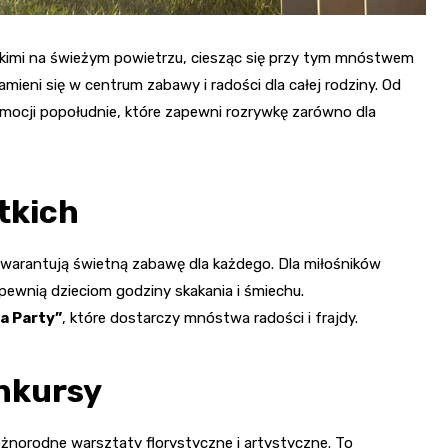
liskimi na świeżym powietrzu, ciesząc się przy tym mnóstwem
 zamieni się w centrum zabawy i radości dla całej rodziny. Od
emocji popołudnie, które zapewni rozrywkę zarówno dla
tkich
 gwarantują świetną zabawę dla każdego. Dla miłośników
apewnią dzieciom godziny skakania i śmiechu.
na Party”
, które dostarczy mnóstwa radości i frajdy.
nkursy
żnorodne warsztaty florystyczne i artystyczne. To