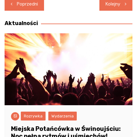
Nawigacja
Poprzedni
Kolejny
wpisu
Aktualności
Rozrywka
Wydarzenia
Miejska Potańcówka w Świnoujściu:
Noc pełna rytmów i uśmiechów!