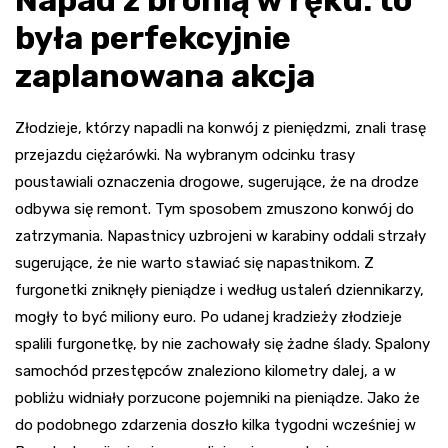
Napad z bronią w ręku: to
była perfekcyjnie
zaplanowana akcja
Złodzieje, którzy napadli na konwój z pieniędzmi, znali trasę
przejazdu ciężarówki. Na wybranym odcinku trasy
poustawiali oznaczenia drogowe, sugerujące, że na drodze
odbywa się remont. Tym sposobem zmuszono konwój do
zatrzymania. Napastnicy uzbrojeni w karabiny oddali strzały
sugerujące, że nie warto stawiać się napastnikom. Z
furgonetki zniknęły pieniądze i według ustaleń dziennikarzy,
mogły to być miliony euro. Po udanej kradzieży złodzieje
spalili furgonetkę, by nie zachowały się żadne ślady. Spalony
samochód przestępców znaleziono kilometry dalej, a w
pobliżu widniały porzucone pojemniki na pieniądze. Jako że
do podobnego zdarzenia doszło kilka tygodni wcześniej w