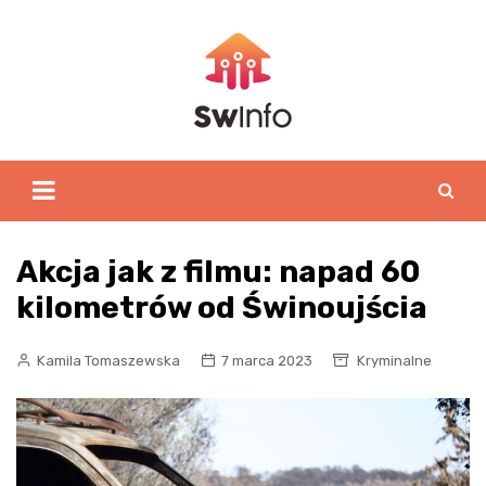
Skip
to
content
Akcja jak z filmu: napad 60
kilometrów od Świnoujścia
Kamila Tomaszewska
7 marca 2023
Kryminalne