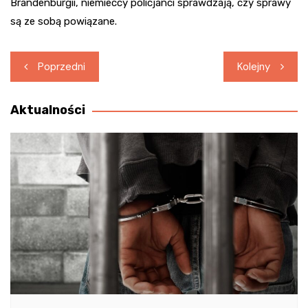
Brandenburgii, niemieccy policjanci sprawdzają, czy sprawy
są ze sobą powiązane.
Nawigacja
Poprzedni
Kolejny
wpisu
Aktualności