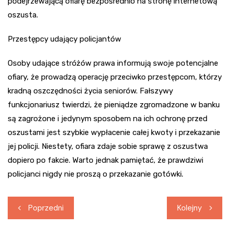
podejrzewającą ofiarę bezpośrednio na stronę internetową
oszusta.
Przestępcy udający policjantów
Osoby udające stróżów prawa informują swoje potencjalne
ofiary, że prowadzą operację przeciwko przestępcom, którzy
kradną oszczędności życia seniorów. Fałszywy
funkcjonariusz twierdzi, że pieniądze zgromadzone w banku
są zagrożone i jedynym sposobem na ich ochronę przed
oszustami jest szybkie wypłacenie całej kwoty i przekazanie
jej policji. Niestety, ofiara zdaje sobie sprawę z oszustwa
dopiero po fakcie. Warto jednak pamiętać, że prawdziwi
policjanci nigdy nie proszą o przekazanie gotówki.
Nawigacja
Poprzedni
Kolejny
wpisu