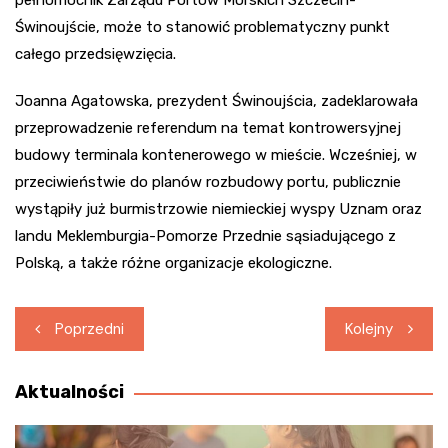
pełnomocnik Zarządu Portów Morskich Szczecin-
Świnoujście, może to stanowić problematyczny punkt
całego przedsięwzięcia.
Joanna Agatowska, prezydent Świnoujścia, zadeklarowała
przeprowadzenie referendum na temat kontrowersyjnej
budowy terminala kontenerowego w mieście. Wcześniej, w
przeciwieństwie do planów rozbudowy portu, publicznie
wystąpiły już burmistrzowie niemieckiej wyspy Uznam oraz
landu Meklemburgia-Pomorze Przednie sąsiadującego z
Polską, a także różne organizacje ekologiczne.
Nawigacja
Poprzedni
Kolejny
wpisu
Aktualności