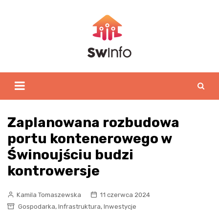
Skip
to
content
Zaplanowana rozbudowa
portu kontenerowego w
Świnoujściu budzi
kontrowersje
Kamila Tomaszewska
11 czerwca 2024
,
,
Gospodarka
Infrastruktura
Inwestycje