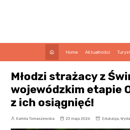
Skip
to
content
Home
Aktualności
Turys
Co w
Młodzi strażacy z Świ
Świno
Atrak
wojewódzkim etapie 
Świno
z ich osiągnięć!
Zabyt
,
Kamila Tomaszewska
23 maja 2026
Edukacja
Wyda