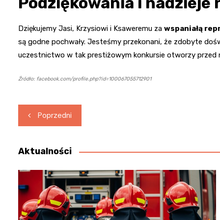
Podziękowania i nadzieje 
Dziękujemy Jasi, Krzysiowi i Ksaweremu za
wspaniałą rep
są godne pochwały. Jesteśmy przekonani, że zdobyte dośw
uczestnictwo w tak prestiżowym konkursie otworzy przed 
Źródło: facebook.com/profile.php?id=100067055712901
Nawigacja
Poprzedni
wpisu
Aktualności