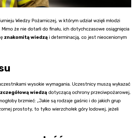
rnieju Wiedzy Pożarniczej, w którym udział wzięli młodzi
. Mimo że nie dotarli do finału, ich dotychczasowe osiągnięcia
ię
znakomitą wiedzą
i determinacją, co jest nieocenionym
su
 uczestnikami wysokie wymagania. Uczestnicy muszą wykazać
zczegółową wiedzą
dotyczącą ochrony przeciwpożarowej,
głoby brzmieć: „Jakie są rodzaje gaśnic i do jakich grup
rnej prostoty, to tylko wierzchołek góry lodowej, jeżeli