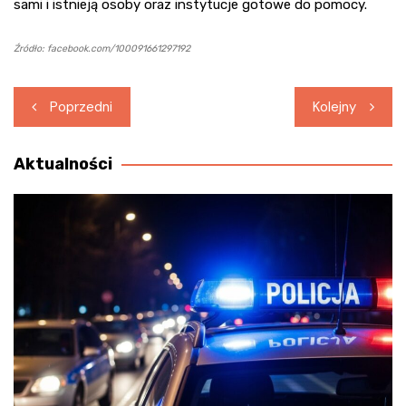
sami i istnieją osoby oraz instytucje gotowe do pomocy.
Źródło: facebook.com/100091661297192
Nawigacja
Poprzedni
Kolejny
wpisu
Aktualności