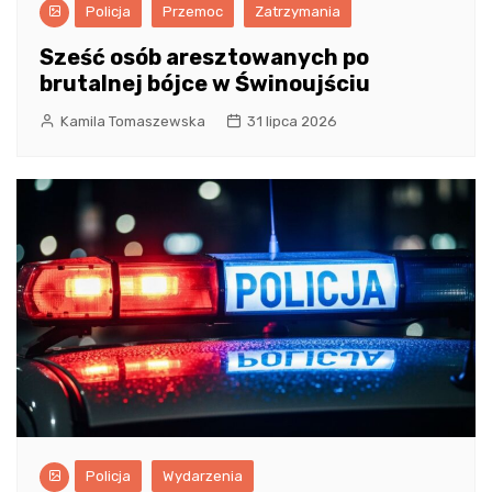
Policja
Przemoc
Zatrzymania
Sześć osób aresztowanych po
brutalnej bójce w Świnoujściu
Kamila Tomaszewska
31 lipca 2026
Policja
Wydarzenia