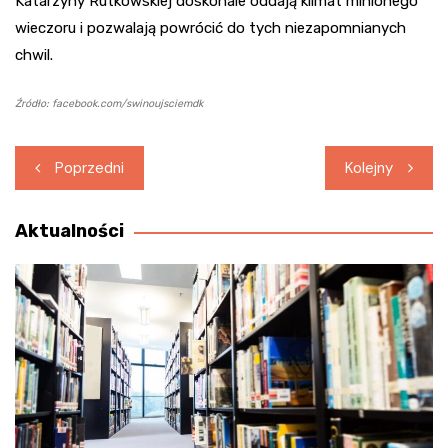
Katarzyny Rutkowskiej doskonale oddają klimat minionego
wieczoru i pozwalają powrócić do tych niezapomnianych
chwil.
Źródło: facebook.com/swinoujsciemdk
Nawigacja
Poprzedni
Kolejny
wpisu
Aktualności