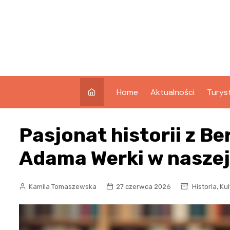
Skip
to
content
Home
Aktualności
Turys
Co w
Pasjonat historii z B
Świno
Atrak
Adama Werki w naszej
Świno
Zabyt
,
Kamila Tomaszewska
27 czerwca 2026
Historia
Kul