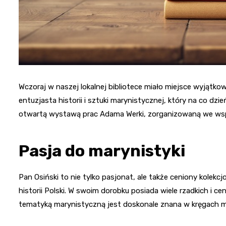
Wczoraj w naszej lokalnej bibliotece miało miejsce wyjątko
entuzjasta historii i sztuki marynistycznej, który na co dz
otwartą wystawą prac Adama Werki, zorganizowaną we wspó
Pasja do marynistyki
Pan Osiński to nie tylko pasjonat, ale także ceniony kolekcjo
historii Polski. W swoim dorobku posiada wiele rzadkich i c
tematyką marynistyczną jest doskonale znana w kręgach mi