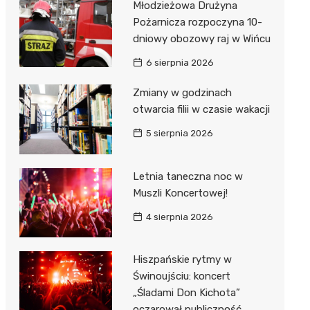
Młodzieżowa Drużyna
Pożarnicza rozpoczyna 10-
dniowy obozowy raj w Wińcu
6 sierpnia 2026
Zmiany w godzinach
otwarcia filii w czasie wakacji
5 sierpnia 2026
Letnia taneczna noc w
Muszli Koncertowej!
4 sierpnia 2026
Hiszpańskie rytmy w
Świnoujściu: koncert
„Śladami Don Kichota”
oczarował publiczność