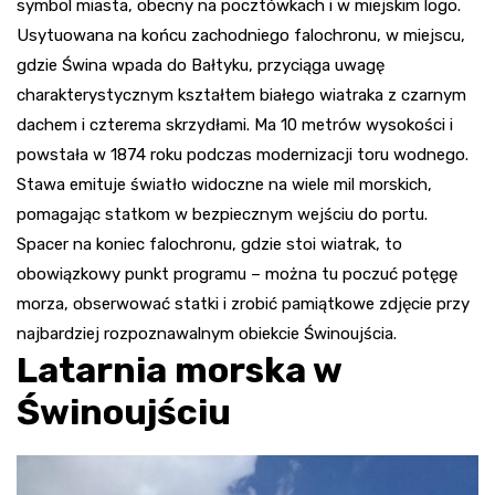
symbol miasta, obecny na pocztówkach i w miejskim logo.
Usytuowana na końcu zachodniego falochronu, w miejscu,
gdzie Świna wpada do Bałtyku, przyciąga uwagę
charakterystycznym kształtem białego wiatraka z czarnym
dachem i czterema skrzydłami. Ma 10 metrów wysokości i
powstała w 1874 roku podczas modernizacji toru wodnego.
Stawa emituje światło widoczne na wiele mil morskich,
pomagając statkom w bezpiecznym wejściu do portu.
Spacer na koniec falochronu, gdzie stoi wiatrak, to
obowiązkowy punkt programu – można tu poczuć potęgę
morza, obserwować statki i zrobić pamiątkowe zdjęcie przy
najbardziej rozpoznawalnym obiekcie Świnoujścia
.
Latarnia morska w
Świnoujściu