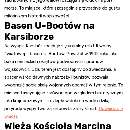
zachowany, a z jego wałów rozciąga się widok na port i
morze. To miejsce, które szczególnie przypadnie do gustu
miłośnikom historii wojskowości
.
Basen U-Bootów na
Karsiborze
Na wyspie Karsibór znajduje się unikalny relikt II wojny
światowej – basen U-Bootów. Powstał w 1942 roku jako
baza niemieckich okrętów podwodnych i promów
wojskowych. Dziś teren jest dostępny do zwiedzania, a
spacer wśród dawnych nabrzeży i bunkrów pozwala
wyobrazić sobie skalę wojennych operacji w tym rejonie. To
miejsce fascynujące zarówno pod względem historycznym,
jak i krajobrazowym – rozległe widoki na wodę i dziką
przyrodę wyspy tworzą niepowtarzalny klimat
.
Dowiedz się
więcej
.
Wieża Kościoła Marcina