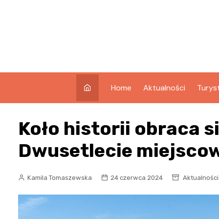
Skip
to
content
Home
Aktualności
Turys
Co w
Koło historii obraca s
Świno
Atrak
Dwusetlecie miejsco
Świno
Zabyt
Kamila Tomaszewska
24 czerwca 2024
Aktualności