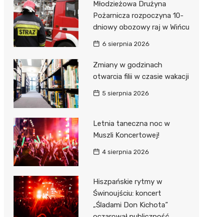
Młodzieżowa Drużyna
Pożarnicza rozpoczyna 10-
dniowy obozowy raj w Wińcu
6 sierpnia 2026
Zmiany w godzinach
otwarcia filii w czasie wakacji
5 sierpnia 2026
Letnia taneczna noc w
Muszli Koncertowej!
4 sierpnia 2026
Hiszpańskie rytmy w
Świnoujściu: koncert
„Śladami Don Kichota”
oczarował publiczność