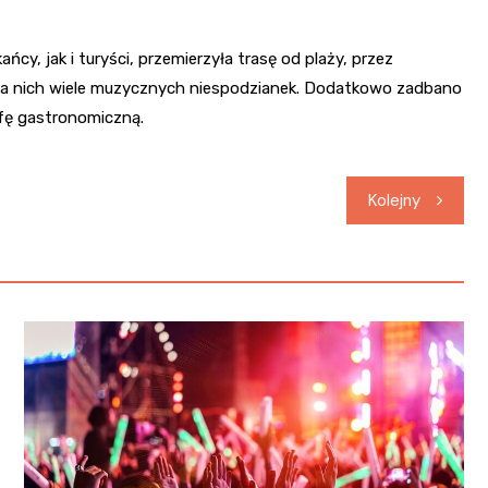
ńcy, jak i turyści, przemierzyła trasę od plaży, przez
 na nich wiele muzycznych niespodzianek. Dodatkowo zadbano
efę gastronomiczną.
Kolejny