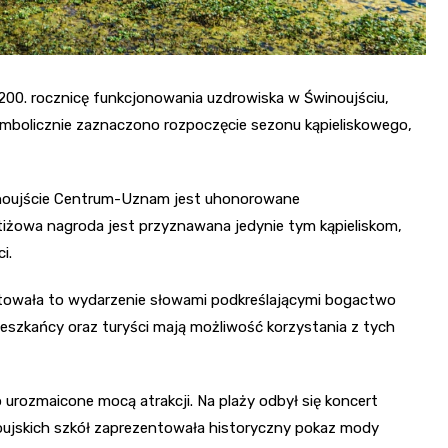
200. rocznicę funkcjonowania uzdrowiska w Świnoujściu,
ymbolicznie zaznaczono rozpoczęcie sezonu kąpieliskowego,
Świnoujście Centrum-Uznam jest uhonorowane
iżowa nagroda jest przyznawana jedynie tym kąpieliskom,
i.
towała to wydarzenie słowami podkreślającymi bogactwo
ieszkańcy oraz turyści mają możliwość korzystania z tych
urozmaicone mocą atrakcji. Na plaży odbył się koncert
noujskich szkół zaprezentowała historyczny pokaz mody