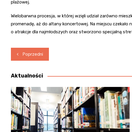
plażowej.
Wielobarwna procesja, w której wzięli udział zarówno mieszka
promenadę, aż do altany koncertowej. Na miejscu czekało
o atrakcje dla najmłodszych oraz stworzono specjalną str
Nawigacja
Poprzedni
wpisu
Aktualności